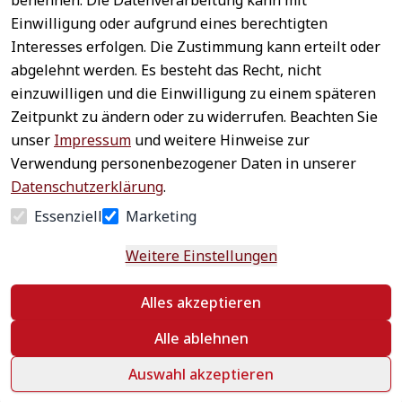
benennen. Die Datenverarbeitung kann mit
Sichere 
Einwilligung oder aufgrund eines berechtigten
Rechtliches
Service
Zahlungsar
Interesses erfolgen. Die Zustimmung kann erteilt oder
AGB
Kontakt
ten
abgelehnt werden. Es besteht das Recht, nicht
Impressum
Registrieren
einzuwilligen und die Einwilligung zu einem späteren
Datenschutz
Zahlung &
Zeitpunkt zu ändern oder zu widerrufen. Beachten Sie
Versand
Widerrufsrecht
unser
Impressum
und weitere Hinweise zur
Schneller 
Newsletter 
Widerrufsform
Verwendung personenbezogener Daten in unserer
Versand
abonnieren
ular
Datenschutzerklärung
.
Häufige 
Essenziell
Marketing
Fragen
Weitere Einstellungen
Vertrag
Alles akzeptieren
widerrufen
Alle ablehnen
Auswahl akzeptieren
©
 textildepot24 2026