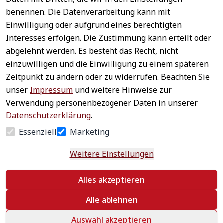
benennen. Die Datenverarbeitung kann mit
Sichere 
Einwilligung oder aufgrund eines berechtigten
Rechtliches
Service
Zahlungsar
Interesses erfolgen. Die Zustimmung kann erteilt oder
AGB
Kontakt
ten
abgelehnt werden. Es besteht das Recht, nicht
Impressum
Registrieren
einzuwilligen und die Einwilligung zu einem späteren
Datenschutz
Zahlung &
Zeitpunkt zu ändern oder zu widerrufen. Beachten Sie
Versand
Widerrufsrecht
unser
Impressum
und weitere Hinweise zur
Schneller 
Newsletter 
Widerrufsform
Verwendung personenbezogener Daten in unserer
Versand
abonnieren
ular
Datenschutzerklärung
.
Häufige 
Essenziell
Marketing
Fragen
Weitere Einstellungen
Vertrag
Alles akzeptieren
widerrufen
Alle ablehnen
Auswahl akzeptieren