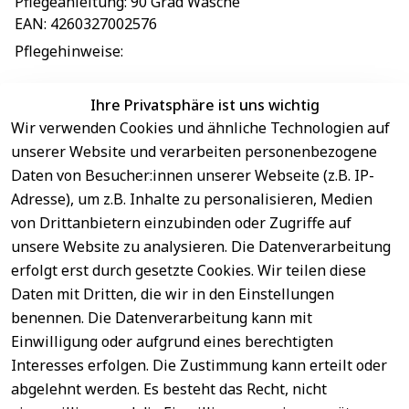
Pflegeanleitung
: 
90 Grad Wäsche
EAN
: 
4260327002576
Pflegehinweise
: 
Ihre Privatsphäre ist uns wichtig
Wir verwenden Cookies und ähnliche Technologien auf
EU-Verantwortliche Person - klicken Sie für Details
unserer Website und verarbeiten personenbezogene
Daten von Besucher:innen unserer Webseite (z.B. IP-
Adresse), um z.B. Inhalte zu personalisieren, Medien
von Drittanbietern einzubinden oder Zugriffe auf
unsere Website zu analysieren. Die Datenverarbeitung
erfolgt erst durch gesetzte Cookies. Wir teilen diese
Daten mit Dritten, die wir in den Einstellungen
benennen. Die Datenverarbeitung kann mit
Sichere 
Einwilligung oder aufgrund eines berechtigten
Rechtliches
Service
Zahlungsar
Interesses erfolgen. Die Zustimmung kann erteilt oder
AGB
Kontakt
ten
abgelehnt werden. Es besteht das Recht, nicht
Impressum
Registrieren