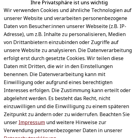
Ihre Privatsphäre ist uns wichtig
Wir verwenden Cookies und ähnliche Technologien auf
EU-Verantwortliche Person - klicken Sie für Details
unserer Website und verarbeiten personenbezogene
Daten von Besucher:innen unserer Webseite (z.B. IP-
Adresse), um z.B. Inhalte zu personalisieren, Medien
von Drittanbietern einzubinden oder Zugriffe auf
unsere Website zu analysieren. Die Datenverarbeitung
erfolgt erst durch gesetzte Cookies. Wir teilen diese
Daten mit Dritten, die wir in den Einstellungen
benennen. Die Datenverarbeitung kann mit
Sichere 
Einwilligung oder aufgrund eines berechtigten
Rechtliches
Service
Zahlungsar
Interesses erfolgen. Die Zustimmung kann erteilt oder
AGB
Kontakt
ten
abgelehnt werden. Es besteht das Recht, nicht
Impressum
Registrieren
einzuwilligen und die Einwilligung zu einem späteren
Datenschutz
Zahlung &
Zeitpunkt zu ändern oder zu widerrufen. Beachten Sie
Versand
Widerrufsrecht
unser
Impressum
und weitere Hinweise zur
Schneller 
Newsletter 
Widerrufsform
Verwendung personenbezogener Daten in unserer
Versand
abonnieren
ular