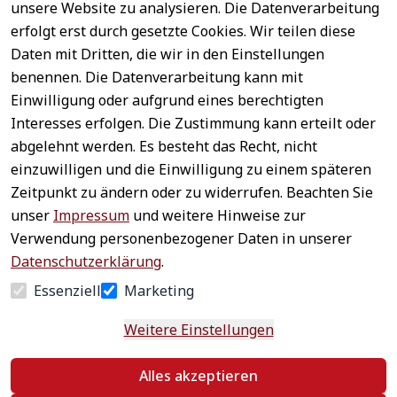
unsere Website zu analysieren. Die Datenverarbeitung
erfolgt erst durch gesetzte Cookies. Wir teilen diese
Daten mit Dritten, die wir in den Einstellungen
benennen. Die Datenverarbeitung kann mit
Sichere 
Einwilligung oder aufgrund eines berechtigten
Rechtliches
Service
Zahlungsar
Interesses erfolgen. Die Zustimmung kann erteilt oder
AGB
Kontakt
ten
abgelehnt werden. Es besteht das Recht, nicht
Impressum
Registrieren
einzuwilligen und die Einwilligung zu einem späteren
Datenschutz
Zahlung &
Zeitpunkt zu ändern oder zu widerrufen. Beachten Sie
Versand
Widerrufsrecht
unser
Impressum
und weitere Hinweise zur
Schneller 
Newsletter 
Widerrufsform
Verwendung personenbezogener Daten in unserer
Versand
abonnieren
ular
Datenschutzerklärung
.
Häufige 
Essenziell
Marketing
Fragen
Weitere Einstellungen
Vertrag
Alles akzeptieren
widerrufen