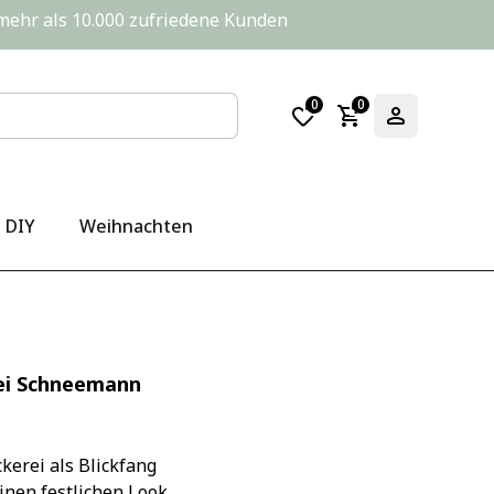
       mehr als 10.000 zufriedene Kunden
0
0
DIY
Weihnachten
rei Schneemann
kerei als Blickfang
einen festlichen Look