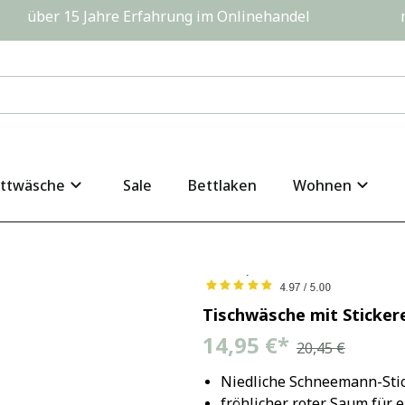
         über 15 Jahre Erfahrung im Onlinehandel                  
ttwäsche
Sale
Bettlaken
Wohnen
Tischwäsche mit Sticke
14,95 €
*
20,45 €
Niedliche Schneemann-Stic
fröhlicher roter Saum für 