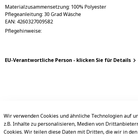
Materialzusammensetzung
: 
100% Polyester
Pflegeanleitung
: 
30 Grad Wäsche
EAN
: 
4260327009582
Pflegehinweise
: 
EU-Verantwortliche Person - klicken Sie für Details
Wir verwenden Cookies und ähnliche Technologien auf un
Rechtliches
Service
z.B. Inhalte zu personalisieren, Medien von Drittanbiete
AGB
Kontakt
Cookies. Wir teilen diese Daten mit Dritten, die wir in 