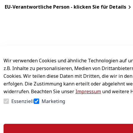
EU-Verantwortliche Person - klicken Sie für Details
Wir verwenden Cookies und ähnliche Technologien auf un
Rechtliches
Service
z.B. Inhalte zu personalisieren, Medien von Drittanbiete
AGB
Kontakt
Cookies. Wir teilen diese Daten mit Dritten, die wir in 
erfolgen. Die Zustimmung kann erteilt oder abgelehnt wer
Impressum
Registrieren
widerrufen. Beachten Sie unser
Impressum
und weitere 
Datenschutz
Zahlung & Ver
Essenziell
Marketing
Widerrufsrecht
Newsletter ab
Widerrufsformular
Häufige Frage
Vertrag widerrufen