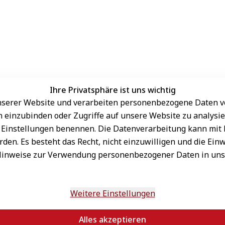
Ihre Privatsphäre ist uns wichtig
serer Website und verarbeiten personenbezogene Daten vo
Sichere Zahlungsarten
rn einzubinden oder Zugriffe auf unsere Website zu analysie
den Einstellungen benennen. Die Datenverarbeitung kann mit
den. Es besteht das Recht, nicht einzuwilligen und die Ein
Hinweise zur Verwendung personenbezogener Daten in un
Schneller Versand
sand
onnieren
n
Weitere Einstellungen
Alles akzeptieren