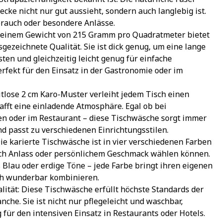
decke nicht nur gut aussieht, sondern auch langlebig ist. 
brauch oder besondere Anlässe.
 einem Gewicht von 215 Gramm pro Quadratmeter bietet 
ezeichnete Qualität. Sie ist dick genug, um eine lange 
en und gleichzeitig leicht genug für einfache 
fekt für den Einsatz in der Gastronomie oder im 
itlose 2 cm Karo-Muster verleiht jedem Tisch einen 
fft eine einladende Atmosphäre. Egal ob bei 
en oder im Restaurant – diese Tischwäsche sorgt immer 
nd passt zu verschiedenen Einrichtungsstilen.
ie karierte Tischwäsche ist in vier verschiedenen Farben 
nach Anlass oder persönlichem Geschmack wählen können. 
 Blau oder erdige Töne – jede Farbe bringt ihren eigenen 
ich wunderbar kombinieren.
ität: Diese Tischwäsche erfüllt höchste Standards der 
he. Sie ist nicht nur pflegeleicht und waschbar, 
für den intensiven Einsatz in Restaurants oder Hotels. 