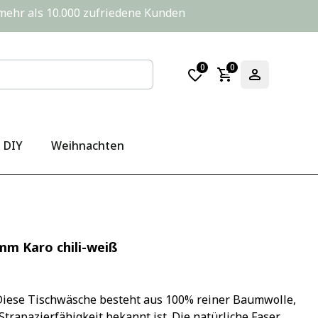
       mehr als 10.000 zufriedene Kunden
0
0
DIY
Weihnachten
m Karo chili-weiß
Diese Tischwäsche besteht aus 100% reiner Baumwolle, 
Strapazierfähigkeit bekannt ist. Die natürliche Faser 