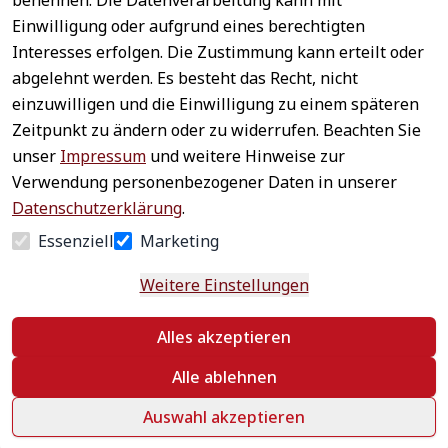
benennen. Die Datenverarbeitung kann mit
Sichere 
Einwilligung oder aufgrund eines berechtigten
Rechtliches
Service
Zahlungsar
Interesses erfolgen. Die Zustimmung kann erteilt oder
AGB
Kontakt
ten
abgelehnt werden. Es besteht das Recht, nicht
Impressum
Registrieren
einzuwilligen und die Einwilligung zu einem späteren
Datenschutz
Zahlung &
Zeitpunkt zu ändern oder zu widerrufen. Beachten Sie
Versand
Widerrufsrecht
unser
Impressum
und weitere Hinweise zur
Schneller 
Newsletter 
Widerrufsform
Verwendung personenbezogener Daten in unserer
Versand
abonnieren
ular
Datenschutzerklärung
.
Häufige 
Essenziell
Marketing
Fragen
Weitere Einstellungen
Vertrag
Alles akzeptieren
widerrufen
Alle ablehnen
Auswahl akzeptieren
©
 textildepot24 2026