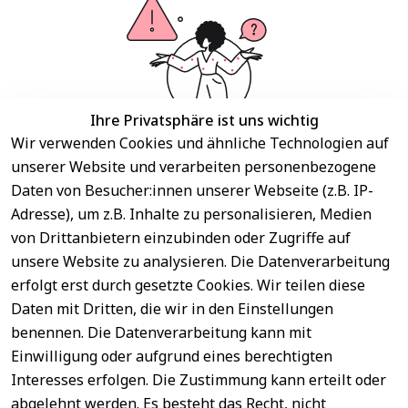
Ihre Privatsphäre ist uns wichtig
Wir verwenden Cookies und ähnliche Technologien auf
unserer Website und verarbeiten personenbezogene
Daten von Besucher:innen unserer Webseite (z.B. IP-
Wir haben keine Artikel mehr in dieser Kategorie.
Adresse), um z.B. Inhalte zu personalisieren, Medien
Haben Sie nicht gefunden, was Sie suchen?
von Drittanbietern einzubinden oder Zugriffe auf
unsere Website zu analysieren. Die Datenverarbeitung
Artikel durchsuchen
erfolgt erst durch gesetzte Cookies. Wir teilen diese
Daten mit Dritten, die wir in den Einstellungen
benennen. Die Datenverarbeitung kann mit
Sichere 
Rechtliches
Service
Einwilligung oder aufgrund eines berechtigten
Zahlungsar
Interesses erfolgen. Die Zustimmung kann erteilt oder
AGB
Kontakt
ten
abgelehnt werden. Es besteht das Recht, nicht