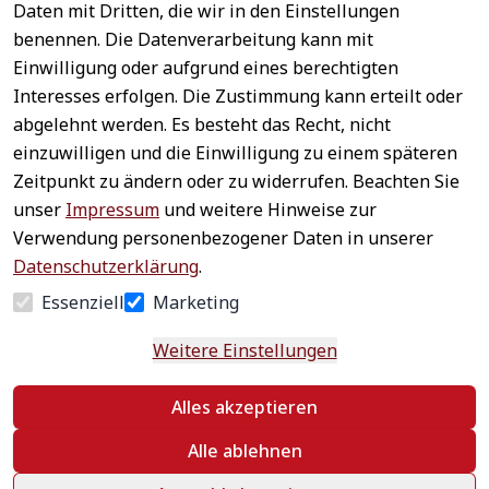
Daten mit Dritten, die wir in den Einstellungen
benennen. Die Datenverarbeitung kann mit
Sichere 
Einwilligung oder aufgrund eines berechtigten
Rechtliches
Service
Zahlungsar
Interesses erfolgen. Die Zustimmung kann erteilt oder
AGB
Kontakt
ten
abgelehnt werden. Es besteht das Recht, nicht
Impressum
Registrieren
einzuwilligen und die Einwilligung zu einem späteren
Datenschutz
Zahlung &
Zeitpunkt zu ändern oder zu widerrufen. Beachten Sie
Versand
Widerrufsrecht
unser
Impressum
und weitere Hinweise zur
Schneller 
Newsletter 
Widerrufsform
Verwendung personenbezogener Daten in unserer
Versand
abonnieren
ular
Datenschutzerklärung
.
Häufige 
Essenziell
Marketing
Fragen
Weitere Einstellungen
Vertrag
Alles akzeptieren
widerrufen
Alle ablehnen