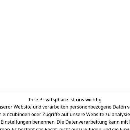
Ihre Privatsphäre ist uns wichtig
serer Website und verarbeiten personenbezogene Daten vo
Sichere Zahlungsarten
rn einzubinden oder Zugriffe auf unsere Website zu analysie
den Einstellungen benennen. Die Datenverarbeitung kann mit
den. Es besteht das Recht, nicht einzuwilligen und die Ein