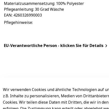
Materialzusammensetzung
: 
100% Polyester
Pflegeanleitung
: 
30 Grad Wäsche
EAN
: 
4260326990003
Pflegehinweise
: 
EU-Verantwortliche Person - klicken Sie für Details
Wir verwenden Cookies und ähnliche Technologien auf un
Rechtliches
Service
z.B. Inhalte zu personalisieren, Medien von Drittanbiete
AGB
Kontakt
Cookies. Wir teilen diese Daten mit Dritten, die wir in 
erfolgen. Die Zustimmung kann erteilt oder abgelehnt wer
Impressum
Registrieren