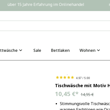
         über 15 Jahre Erfahrung im Onlinehandel                  
ttwäsche
Sale
Bettlaken
Wohnen
Tischwäsche mit Motiv 
10,45 €
*
14,95 €
Stimmungsvolle Tischwäsch
warmen Farbtönen wie Ora